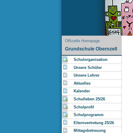
Offizielle Homepage
Grundschule Obernzell
Schulorganisation
Unsere Schüler
Unsere Lehrer
Aktuelles
Kalender
Schulleben 25/26
Schulprofil
Schulprogramm
Elternvertretung 25/26
Mittagsbetreuung