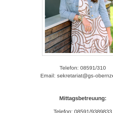
Telefon: 08591/310
Email: sekretariat@gs-obernze
Mittagsbetreuung:
Telefon: 08591/9389833